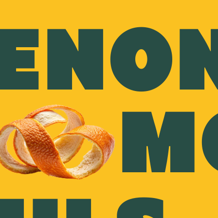
ENO
nul avec nos dé
M