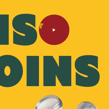
NS
chets
OINS